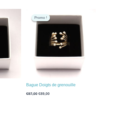
Le
Le
prix
prix
Promo !
Promo !
initial
actuel
était :
est :
€97,00.
€89,00.
Bague Doigts de grenouille
€
97,00
€
89,00