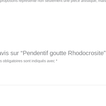
 proposons représente non seulement une pièce artistique, mais
avis sur “Pendentif goutte Rhodocrosite”
 obligatoires sont indiqués avec
*