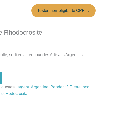
Tester mon éligibilité CPF →
te Rhodocrosite
tte, serti en acier pour des Artisans Argentins.
iquettes :
argent
,
Argentine
,
Pendentif
,
Pierre inca
,
te
,
Rodocrosita