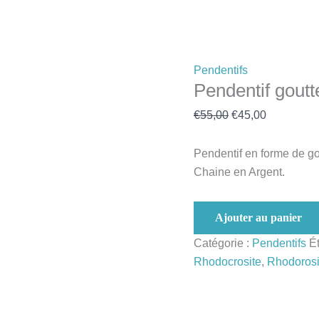
quantité
Le
Le
de
prix
prix
l
Formations
Ateliers Découverte
Contact
Pendentif
initial
actuel
goutte
était :
est :
Pendentifs
Rhodocrosite
€55,00.
€45,00.
Pendentif gout
€
55,00
€
45,00
Pendentif en forme de gou
Chaine en Argent.
Ajouter au panier
Catégorie :
Pendentifs
Ét
Rhodocrosite
,
Rhodorosi