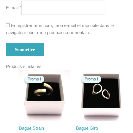
E-mail
*
Enregistrer mon nom, mon e-mail et mon site dans le
navigateur pour mon prochain commentaire.
Produits similaires
Le
Le
Le
Le
prix
prix
prix
prix
Promo !
Promo !
Promo !
Promo !
initial
actuel
initial
actuel
était :
est :
était :
est :
€125,00.
€115,00.
€55,00.
€48,00.
Bague Strain
Bague Giro