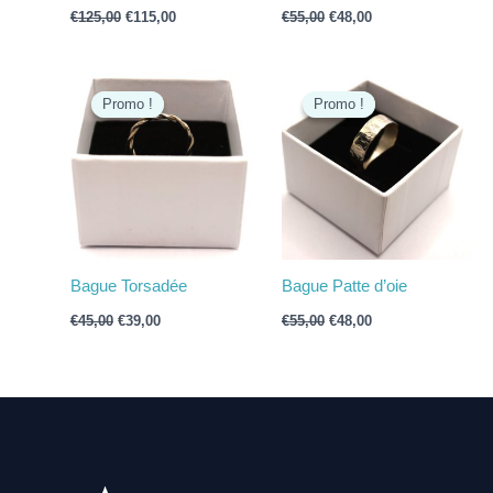
€
125,00
€
115,00
€
55,00
€
48,00
Le
Le
Le
Le
prix
prix
prix
prix
Promo !
Promo !
Promo !
Promo !
initial
actuel
initial
actuel
était :
est :
était :
est :
€45,00.
€39,00.
€55,00.
€48,00.
Bague Torsadée
Bague Patte d’oie
€
45,00
€
39,00
€
55,00
€
48,00