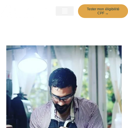
Aller
Tester mon éligibilité
au
CPF →
contenu
Ateliers Découverte