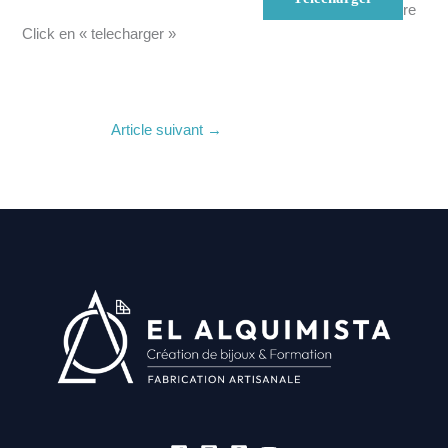
re
Click en « telecharger »
Article suivant
→