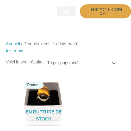
Aller
Tester mon éligibilité
au
CPF →
contenu
Ateliers Découverte
Accueil
/ Produits identifiés “fais main”
fais main
Voici le seul résultat
Le
Le
prix
prix
Promo !
initial
actuel
était :
est :
€97,00.
€89,00.
EN RUPTURE DE
STOCK