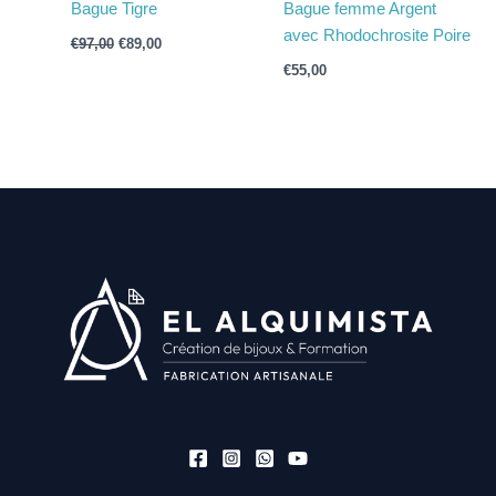
Bague Tigre
Bague femme Argent
avec Rhodochrosite Poire
€
97,00
€
89,00
€
55,00