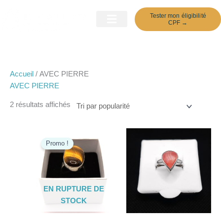
Aller
Trié
Tester mon éligibilité
au
par
CPF →
contenu
popularité
Ateliers Découverte
Accueil
/ AVEC PIERRE
AVEC PIERRE
2 résultats affichés
Le
Le
prix
prix
Promo !
initial
actuel
était :
est :
€97,00.
€89,00.
EN RUPTURE DE
STOCK